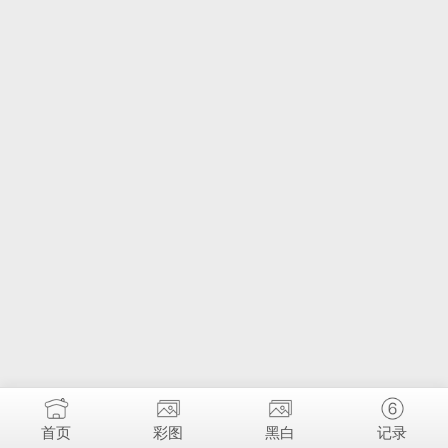
首页
彩图
黑白
记录