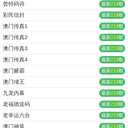
曾特码诗
最新
219
期
彩民信封
最新
219
期
澳门传真1
最新
219
期
澳门传真2
最新
219
期
澳门传真3
最新
219
期
澳门传真4
最新
219
期
澳门赌霸
最新
219
期
澳门堵王
最新
219
期
九龙内幕
最新
219
期
老福德送码
最新
219
期
老幸运六合
最新
219
期
澳门神算
最新
219
期