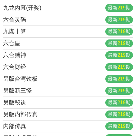
九龙内幕(开奖)
最新
219
期
六合灵码
最新
219
期
九谋十算
最新
219
期
六合皇
最新
219
期
六合赌神
最新
219
期
六合财经
最新
219
期
另版台湾铁板
最新
219
期
另版新三怪
最新
219
期
另版秘诀
最新
219
期
另版内部传真
最新
219
期
内部传真
最新
219
期