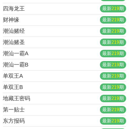
四海龙王
最新
219
期
财神缘
最新
219
期
潮汕赌经
最新
219
期
潮汕赌圣
最新
219
期
潮汕一霸A
最新
219
期
潮汕一霸B
最新
219
期
单双王A
最新
219
期
单双王B
最新
219
期
地藏王密码
最新
219
期
第一贴士
最新
219
期
东方报码
最新
219
期