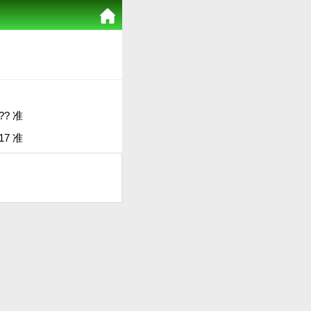
 ?? 准
 17 准