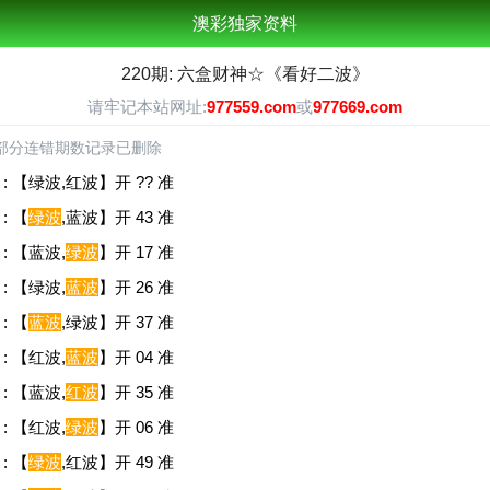
澳彩独家资料
220期: 六盒财神☆《看好二波》
请牢记本站网址:
977559.com
或
977669.com
部分连错期数记录已删除
: 【绿波,红波】开 ?? 准
: 【
绿波
,蓝波】开 43 准
: 【蓝波,
绿波
】开 17 准
: 【绿波,
蓝波
】开 26 准
: 【
蓝波
,绿波】开 37 准
: 【红波,
蓝波
】开 04 准
: 【蓝波,
红波
】开 35 准
: 【红波,
绿波
】开 06 准
: 【
绿波
,红波】开 49 准