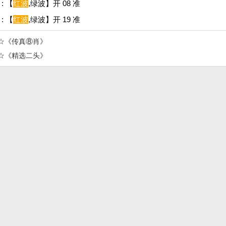
: 【
红波
,绿波】开 08 准
: 【
红波
,绿波】开 19 准
神☆《传真⑧肖》
神☆《精选二头》