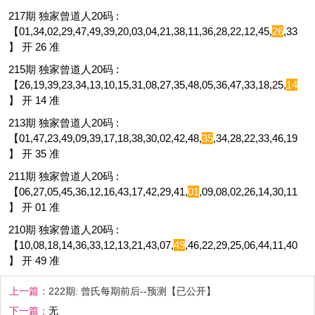
217期 独家曾道人20码 :
【01,34,02,29,47,49,39,20,03,04,21,38,11,36,28,22,12,45,
26
,33
】 开 26 准
215期 独家曾道人20码 :
【26,19,39,23,34,13,10,15,31,08,27,35,48,05,36,47,33,18,25,
14
】 开 14 准
213期 独家曾道人20码 :
【01,47,23,49,09,39,17,18,38,30,02,42,48,
35
,34,28,22,33,46,19
】 开 35 准
211期 独家曾道人20码 :
【06,27,05,45,36,12,16,43,17,42,29,41,
01
,09,08,02,26,14,30,11
】 开 01 准
210期 独家曾道人20码 :
【10,08,18,14,36,33,12,13,21,43,07,
49
,46,22,29,25,06,44,11,40
】 开 49 准
上一篇：
222期: 曾氏每期前后--预测【已公开】
下一篇：
无