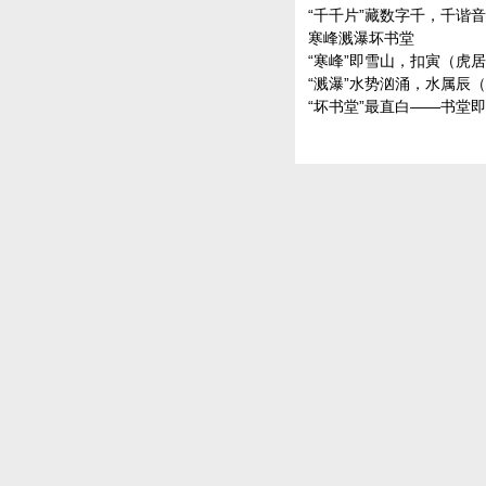
“千千片”藏数字千，千谐音
寒峰溅瀑坏书堂
“寒峰”即雪山，扣寅（虎
“溅瀑”水势汹涌，水属辰
“坏书堂”最直白——书堂即