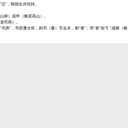
“迁”，暗指生肖轮转。
居山林）或申（猴居高山）。
（龙司雨）。
“书房”，书房遭水坏，则书（書）字去水，剩“者”；而“者”加“犭”成猪