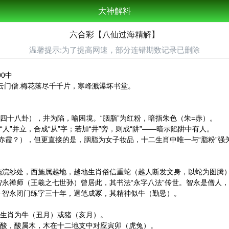
大神解料
六合彩【八仙过海精解】
温馨提示:为了提高网速，部分连错期数记录已删除
00中
云门僧.梅花落尽千千片，寒峰溅瀑坏书堂。
第四十八卦），井为陷，喻困境。“胭脂”为红粉，暗指朱色（朱=赤）。
“人”并立，合成“从”字；若加“井”旁，则成“阱”——暗示陷阱中有人。
（燕赤霞？），但更直接的是，胭脂为女子妆品，十二生肖中唯一与“脂粉”
施浣纱处，西施属越地，越地生肖俗信重蛇（越人断发文身，以蛇为图腾
永禅师（王羲之七世孙）曾居此，其书法“永字八法”传世。智永是僧人，
—智永闭门练字三十年，退笔成冢，其精神似牛（勤恳）。
之生肖为牛（丑月）或猪（亥月）。
为酸，酸属木，木在十二地支中对应寅卯（虎兔）。