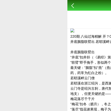
220期:八仙过海精解 开？
井底胭脂联臂出.若耶溪畔
井底胭脂联臂出
“井底”扣井卦（《易经》
“联臂”即手挽手，形似两个
最关键：“胭脂”扣“燕”
药，药常为红白之粉）。
若耶溪畔云门僧
若耶溪在浙江绍兴，是西
云门寺是绍兴古刹，唐代智
地支），但更关键的是—
梅花落尽千千片
“梅花”扣冬（腊月），冬
“落尽”指花谢果现，梅子