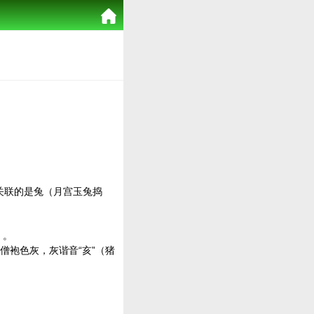
强关联的是兔（月宫玉兔捣
）。
僧袍色灰，灰谐音“亥”（猪