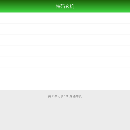
特码玄机
中
共 7 条记录 1/1 页 条每页