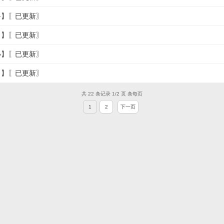
野兽】〖已更新〗
两肖】〖已更新〗
大小】〖已更新〗
一肖】〖已更新〗
共 22 条记录 1/2 页 条每页
1
2
下一页