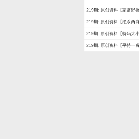
219期: 原创资料【家畜
219期: 原创资料【绝杀
219期: 原创资料【特码
219期: 原创资料【平特