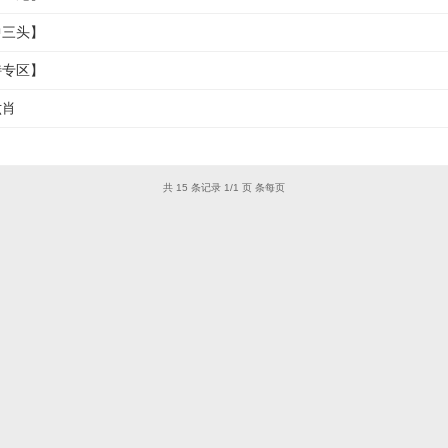
中三头】
特专区】
六肖
共 15 条记录 1/1 页 条每页