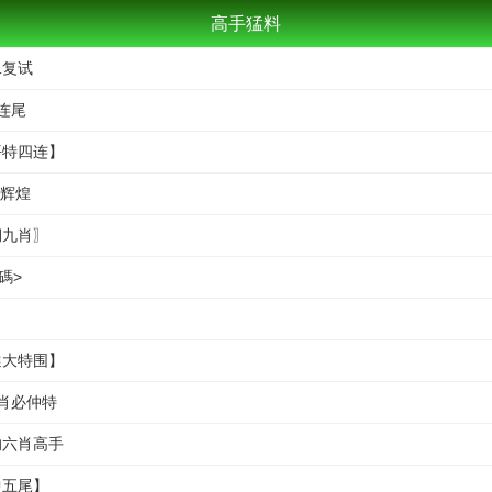
高手猛料
二复试
4连尾
平特四连】
创辉煌
期九肖〗
碼>
選大特围】
5肖必仲特
的六肖高手
中五尾】