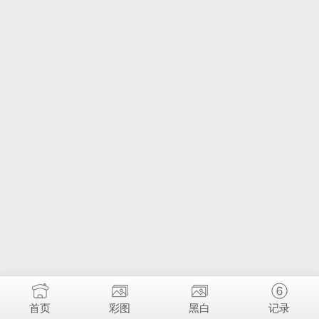
首页
彩图
黑白
记录