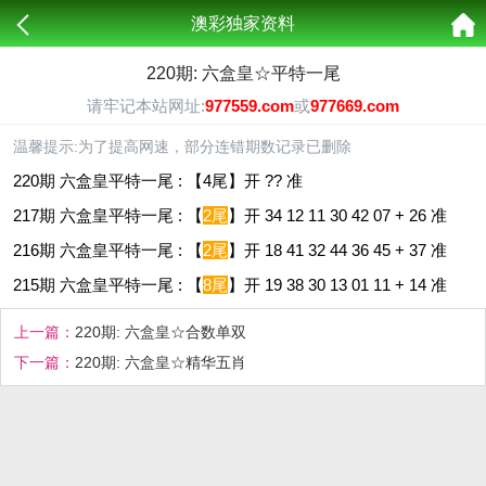
澳彩独家资料
220期: 六盒皇☆平特一尾
请牢记本站网址:
977559.com
或
977669.com
温馨提示:为了提高网速，部分连错期数记录已删除
220期 六盒皇平特一尾 : 【4尾】开 ?? 准
217期 六盒皇平特一尾 : 【
2尾
】开 34 12 11 30 42 07 + 26 准
216期 六盒皇平特一尾 : 【
2尾
】开 18 41 32 44 36 45 + 37 准
215期 六盒皇平特一尾 : 【
8尾
】开 19 38 30 13 01 11 + 14 准
上一篇：
220期: 六盒皇☆合数单双
下一篇：
220期: 六盒皇☆精华五肖