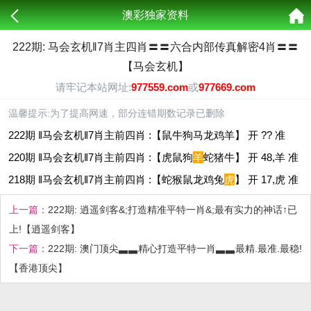
澳彩独家资料
222期: 马会玄机‖7肖主四肖〓〓六合内部传真解密4肖〓〓
【马会玄机】
请牢记本站网址:
977559.com
或
977669.com
温馨提示:为了提高网速，部分连错期数记录已删除
222期 ‖马会玄机‖7肖主前四肖 :【鼠牛狗马龙鸡羊】 开 ?? 准
220期 ‖马会玄机‖7肖主前四肖 :【虎鼠狗
羊
蛇猪牛】 开 48,羊 准
218期 ‖马会玄机‖7肖主前四肖 :【蛇猴鼠龙鸡兔
虎
】 开 17,虎 准
上一篇：
222期: 逍遥剑客&;打造精准平特一肖&;最有实力的神话↑已
上!【逍遥剑客】
下一篇：
222期: 澳门顶尖▃▃精心打造平特一肖▃▃最精.最准.最稳!
【香港顶尖】