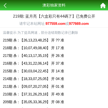
澳彩独家资料
219期: 蓝月亮【六盒彩只有44碼了】已免费公开
请牢记本站网址:
977559.com
或
977669.com
温馨提示:为了提高网速，部分连错期数记录已删除
219期 杀 : 【26,13,23,48,25】 开 ?? 准
218期 杀 : 【10,07,49,08,40】 开 17 准
217期 杀 : 【40,13,17,35,19】 开 26 准
216期 杀 : 【43,31,22,06,14】 开 37 准
215期 杀 : 【30,03,04,22,45】 开 14 准
214期 杀 : 【18,33,07,25,05】 开 04 准
211期 杀 : 【09,07,20,27,05】 开 01 准
210期 杀 : 【37,31,26,29,18】 开 49 准
209期 杀 : 【35,05,33,36,29】 开 08 准