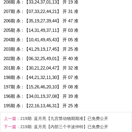
208期 杀 : 【33,24,37,01,13】 开 19 准
207期 杀 : 【07,33,22,44,21】 开 31 准
206期 杀 : 【35,19,27,39,44】 开 47 准
205期 杀 : 【14,31,49,37,11】 开 03 准
204期 杀 : 【10,41,49,45,43】 开 05 准
203期 杀 : 【41,29,19,17,45】 开 25 准
202期 杀 : 【06,32,25,49,01】 开 40 准
201期 杀 : 【30,21,22,04,47】 开 32 准
198期 杀 : 【44,21,32,11,30】 开 07 准
197期 杀 : 【15,26,46,20,10】 开 08 准
196期 杀 : 【34,01,19,37,08】 开 39 准
195期 杀 : 【22,16,13,46,31】 开 25 准
上一篇：
219期: 蓝月亮【九宫禁动物期期准】已免费公开
下一篇：
219期: 蓝月亮【内部三个半波仲特】已免费公开