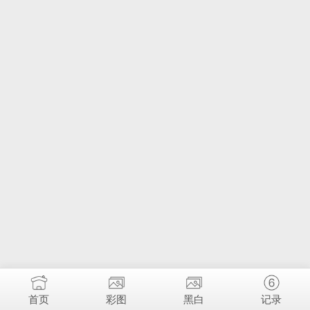
首页
彩图
黑白
记录