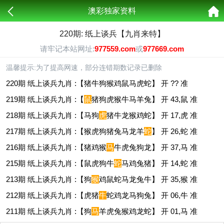
澳彩独家资料
220期: 纸上谈兵【九肖来特】
请牢记本站网址:
977559.com
或
977669.com
温馨提示:为了提高网速，部分连错期数记录已删除
220期 纸上谈兵九肖 :【猪牛狗猴鸡鼠马虎蛇】 开 ?? 准
219期 纸上谈兵九肖 :【
鼠
猪狗虎猴牛马羊兔】 开 43,鼠 准
218期 纸上谈兵九肖 :【马狗
虎
猪牛龙猴鸡蛇】 开 17,虎 准
217期 纸上谈兵九肖 :【猴虎狗猪兔马龙羊
蛇
】 开 26,蛇 准
216期 纸上谈兵九肖 :【猪鸡猴
马
牛虎兔狗龙】 开 37,马 准
215期 纸上谈兵九肖 :【鼠虎狗牛
蛇
马鸡兔猪】 开 14,蛇 准
213期 纸上谈兵九肖 :【狗
猴
鸡鼠蛇马龙兔牛】 开 35,猴 准
212期 纸上谈兵九肖 :【虎猪
牛
蛇鸡龙马狗兔】 开 06,牛 准
211期 纸上谈兵九肖 :【狗
马
羊虎兔猴鸡龙蛇】 开 01,马 准