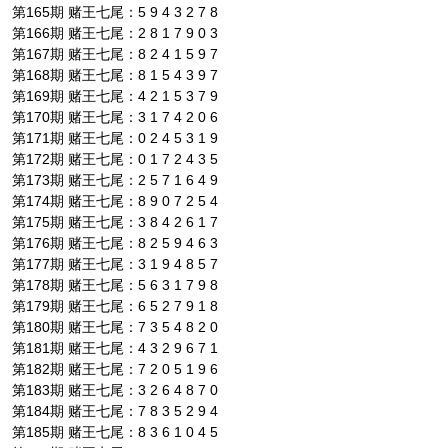
第165期 赌王七尾：5 9 4 3 2 7 8
第166期 赌王七尾：2 8 1 7 9 0 3
第167期 赌王七尾：8 2 4 1 5 9 7
第168期 赌王七尾：8 1 5 4 3 9 7
第169期 赌王七尾：4 2 1 5 3 7 9
第170期 赌王七尾：3 1 7 4 2 0 6
第171期 赌王七尾：0 2 4 5 3 1 9
第172期 赌王七尾：0 1 7 2 4 3 5
第173期 赌王七尾：2 5 7 1 6 4 9
第174期 赌王七尾：8 9 0 7 2 5 4
第175期 赌王七尾：3 8 4 2 6 1 7
第176期 赌王七尾：8 2 5 9 4 6 3
第177期 赌王七尾：3 1 9 4 8 5 7
第178期 赌王七尾：5 6 3 1 7 9 8
第179期 赌王七尾：6 5 2 7 9 1 8
第180期 赌王七尾：7 3 5 4 8 2 0
第181期 赌王七尾：4 3 2 9 6 7 1
第182期 赌王七尾：7 2 0 5 1 9 6
第183期 赌王七尾：3 2 6 4 8 7 0
第184期 赌王七尾：7 8 3 5 2 9 4
第185期 赌王七尾：8 3 6 1 0 4 5