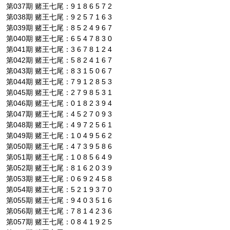
第037期 赌王七尾：9 1 8 6 5 7 2
第038期 赌王七尾：9 2 5 7 1 6 3
第039期 赌王七尾：8 5 2 4 9 6 7
第040期 赌王七尾：6 5 4 7 8 3 0
第041期 赌王七尾：3 6 7 8 1 2 4
第042期 赌王七尾：5 8 2 4 1 6 7
第043期 赌王七尾：8 3 1 5 0 6 7
第044期 赌王七尾：7 9 1 2 8 5 3
第045期 赌王七尾：2 7 9 8 5 3 1
第046期 赌王七尾：0 1 8 2 3 9 4
第047期 赌王七尾：4 5 2 7 0 9 3
第048期 赌王七尾：4 9 7 2 5 6 1
第049期 赌王七尾：1 0 4 9 5 6 2
第050期 赌王七尾：4 7 3 9 5 8 6
第051期 赌王七尾：1 0 8 5 6 4 9
第052期 赌王七尾：8 1 6 2 0 3 9
第053期 赌王七尾：0 6 9 2 4 5 8
第054期 赌王七尾：5 2 1 9 3 7 0
第055期 赌王七尾：9 4 0 3 5 1 6
第056期 赌王七尾：7 8 1 4 2 3 6
第057期 赌王七尾：0 8 4 1 9 2 5