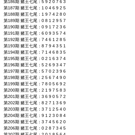
第186期 赌王七尾：5 9 2 0 7 6 3
第187期 赌王七尾：1 0 4 6 9 2 5
第188期 赌王七尾：1 9 7 4 2 8 0
第189期 赌王七尾：0 8 1 2 9 5 7
第190期 赌王七尾：0 9 1 7 2 3 6
第191期 赌王七尾：6 0 9 3 5 7 4
第192期 赌王七尾：7 4 6 1 2 8 5
第193期 赌王七尾：8 7 9 4 3 5 1
第194期 赌王七尾：7 1 4 6 8 3 5
第195期 赌王七尾：0 2 1 6 3 7 4
第196期 赌王七尾：5 2 6 9 3 4 7
第197期 赌王七尾：5 7 0 2 3 9 6
第198期 赌王七尾：2 5 6 7 4 9 0
第199期 赌王七尾：7 8 0 5 6 9 2
第200期 赌王七尾：2 1 9 7 5 8 3
第201期 赌王七尾：3 6 9 0 5 7 2
第202期 赌王七尾：8 2 7 1 3 6 9
第203期 赌王七尾：3 7 1 2 5 4 0
第204期 赌王七尾：9 1 2 3 0 8 4
第205期 赌王七尾：3 7 4 5 6 2 0
第206期 赌王七尾：0 2 8 7 3 4 5
第207期 赌王七尾：2 0 1 8 5 6 4