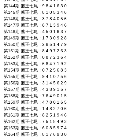
第144期 赌王七尾：9 8 4 1 6 3 0
第145期 赌王七尾：8 1 0 5 3 4 6
第146期 赌王七尾：3 7 8 4 0 5 6
第147期 赌王七尾：8 7 1 3 9 4 6
第148期 赌王七尾：4 5 0 1 6 3 7
第149期 赌王七尾：1 7 3 0 9 2 8
第150期 赌王七尾：2 8 5 1 4 7 9
第151期 赌王七尾：8 4 9 7 2 6 3
第152期 赌王七尾：0 8 7 2 3 6 4
第153期 赌王七尾：6 8 4 7 1 9 2
第154期 赌王七尾：0 7 2 5 6 8 3
第155期 赌王七尾：9 4 1 0 7 5 6
第156期 赌王七尾：3 1 4 5 6 2 9
第157期 赌王七尾：4 3 8 9 1 5 7
第158期 赌王七尾：7 6 4 9 0 1 5
第159期 赌王七尾：4 7 8 0 1 6 5
第160期 赌王七尾：1 4 8 2 7 0 6
第161期 赌王七尾：8 2 5 1 9 4 6
第162期 赌王七尾：7 5 1 8 4 9 3
第163期 赌王七尾：6 0 8 5 9 7 4
第164期 赌王七尾：8 1 7 6 9 3 0