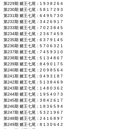
第229期 赌王七尾：1 9 3 8 2 6 4
第230期 赌王七尾：5 8 1 7 2 9 3
第231期 赌王七尾：6 4 9 5 7 3 0
第232期 赌王七尾：3 4 2 6 9 1 7
第233期 赌王七尾：7 0 2 3 8 4 5
第234期 赌王七尾：2 3 6 7 4 5 9
第235期 赌王七尾：6 3 7 9 1 4 5
第236期 赌王七尾：5 7 0 6 3 2 1
第237期 赌王七尾：7 4 5 9 3 1 0
第238期 赌王七尾：5 1 3 4 8 6 7
第239期 赌王七尾：8 4 9 0 1 7 5
第240期 赌王七尾：2 0 9 8 5 6 4
第241期 赌王七尾：0 4 9 3 1 8 7
第242期 赌王七尾：5 1 3 8 4 6 9
第243期 赌王七尾：1 4 8 0 3 6 2
第244期 赌王七尾：1 9 5 4 0 7 3
第245期 赌王七尾：3 8 4 2 6 1 7
第246期 赌王七尾：1 8 3 6 5 9 4
第247期 赌王七尾：5 3 2 1 9 6 7
第248期 赌王七尾：2 4 1 6 8 9 7
第249期 赌王七尾：8 1 3 0 6 4 2