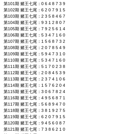
第101期 赌王七尾：0 6 4 8 7 3 9
第102期 赌王七尾：6 2 0 7 9 1 5
第103期 赌王七尾：2 3 5 8 4 6 7
第104期 赌王七尾：9 3 1 2 8 0 7
第105期 赌王七尾：7 9 2 5 6 1 4
第106期 赌王七尾：5 3 4 7 1 6 0
第107期 赌王七尾：1 5 6 8 7 3 2
第108期 赌王七尾：2 0 7 8 5 4 9
第109期 赌王七尾：5 9 4 7 3 1 0
第110期 赌王七尾：5 3 4 7 1 6 0
第111期 赌王七尾：5 1 7 0 2 3 8
第112期 赌王七尾：2 0 8 4 5 3 9
第113期 赌王七尾：2 3 7 4 1 0 6
第114期 赌王七尾：1 5 7 6 2 0 4
第115期 赌王七尾：3 0 6 7 8 2 4
第116期 赌王七尾：4 9 5 6 8 7 1
第117期 赌王七尾：5 6 8 9 4 7 0
第118期 赌王七尾：3 8 1 9 2 7 5
第119期 赌王七尾：6 2 0 7 9 1 5
第120期 赌王七尾：9 4 5 6 0 8 7
第121期 赌王七尾：7 3 8 6 2 1 0