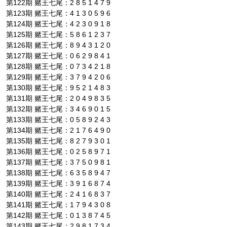
第122期 赌王七尾：2 8 5 1 4 7 9
第123期 赌王七尾：4 1 3 0 5 9 6
第124期 赌王七尾：4 2 3 0 9 1 8
第125期 赌王七尾：5 8 6 1 2 3 7
第126期 赌王七尾：8 9 4 3 1 2 0
第127期 赌王七尾：0 6 2 9 8 4 1
第128期 赌王七尾：0 7 3 4 2 1 8
第129期 赌王七尾：3 7 9 4 2 0 6
第130期 赌王七尾：9 5 2 1 4 8 3
第131期 赌王七尾：2 0 4 9 8 3 5
第132期 赌王七尾：3 4 6 9 0 1 5
第133期 赌王七尾：0 5 8 9 2 4 3
第134期 赌王七尾：2 1 7 6 4 9 0
第135期 赌王七尾：8 2 7 9 3 0 1
第136期 赌王七尾：0 2 5 8 9 7 1
第137期 赌王七尾：3 7 5 0 9 8 1
第138期 赌王七尾：6 3 5 8 9 4 7
第139期 赌王七尾：3 9 1 6 8 7 4
第140期 赌王七尾：2 4 1 6 8 3 7
第141期 赌王七尾：1 7 9 4 3 0 8
第142期 赌王七尾：0 1 3 8 7 4 5
第143期 赌王七尾：2 9 8 1 7 3 4