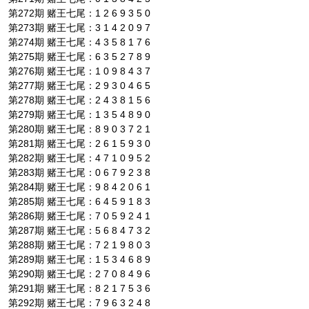
第272期 赌王七尾：1 2 6 9 3 5 0
第273期 赌王七尾：3 1 4 2 0 9 7
第274期 赌王七尾：4 3 5 8 1 7 6
第275期 赌王七尾：6 3 5 2 7 8 9
第276期 赌王七尾：1 0 9 8 4 3 7
第277期 赌王七尾：2 9 3 0 4 6 5
第278期 赌王七尾：2 4 3 8 1 5 6
第279期 赌王七尾：1 3 5 4 8 9 0
第280期 赌王七尾：8 9 0 3 7 2 1
第281期 赌王七尾：2 6 1 5 9 3 0
第282期 赌王七尾：4 7 1 0 9 5 2
第283期 赌王七尾：0 6 7 9 2 3 8
第284期 赌王七尾：9 8 4 2 0 6 1
第285期 赌王七尾：6 4 5 9 1 8 3
第286期 赌王七尾：7 0 5 9 2 4 1
第287期 赌王七尾：5 6 8 4 7 3 2
第288期 赌王七尾：7 2 1 9 8 0 3
第289期 赌王七尾：1 5 3 4 6 8 9
第290期 赌王七尾：2 7 0 8 4 9 6
第291期 赌王七尾：8 2 1 7 5 3 6
第292期 赌王七尾：7 9 6 3 2 4 8