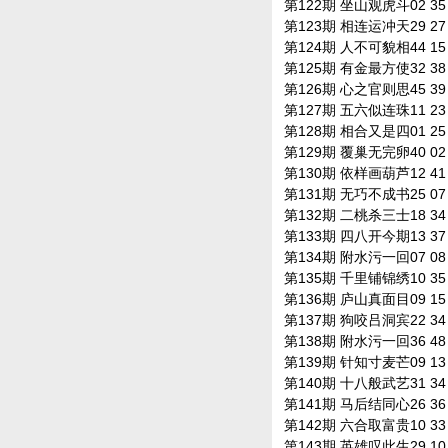
第122期 坐山观虎斗02 35
第123期 相连运冲天29 27
第124期 人不可貌相44 15
第125期 有金最方使32 38
第126期 心之官则思45 39
第127期 五六似连珠11 23
第128期 相合又是四01 25
第129期 覆巢无完卵40 02
第130期 依样画葫芦12 41
第131期 无巧不成书25 07
第132期 二桃杀三士18 34
第133期 四八开今期13 37
第134期 附水污一回07 08
第135期 千里铺锦绣10 35
第136期 庐山真面目09 15
第137期 狗咬吕洞宾22 34
第138期 附水污一回36 48
第139期 针知寸麦芒09 13
第140期 十八般武艺31 34
第141期 马后结同心26 36
第142期 六合取富贵10 33
第143期 英雄叹此生29 10