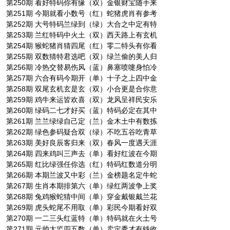
第250期 看好特码你有缘（双）金银财宝随手来
第251期 今期就看小数号（红）蛇猪虎肖有参考
第252期 大号特码兰绿到（绿）大合之中定有特
第253期 兰红特码中火土（双）西天路上有玄机
第254期 猴蛇猪肖猜四尾（红）零二特头有你看
第255期 双数猜特君选吧（双）绿兰偷的美人归
第256期 冷热交替易伤风（蓝）鼻塞喷嚏身怕冷
第257期 六合有码今期开（单）十子之上四中金
第258期 双尾玄机玄是玄（双）小合更是合你意
第259期 鸡牛来运皆欢喜（双）龙风呈祥民安乐
第260期 绿码二七才好买（蓝）特码必定在其中
第261期 兰兰绿绿自己定（兰）金木土中有数拣
第262期 绿色参码疑合双（绿）不吃五谷吃青草
第263期 美好良辰客归来（双）春风一度遇天涯
第264期 四来鸡叫三声去（单）看好红波在今期
第265期 红比绿强任你选（红）特码红数道分明
第266期 本期兰波又中彩（兰）金榜题名定牛蛇
第267期 生肖本期排第六（单）绿红两波争上奖
第268期 兔鸡猴蛇猜中间（单）穿金戴银戴兰花
第269期 虎头蛇尾不用取（单）彩民今期看好双
第270期 一二三头红蓝特（单）特码就在火土号
第271期 元帅太监四五数（单）卖定秀才有钱收