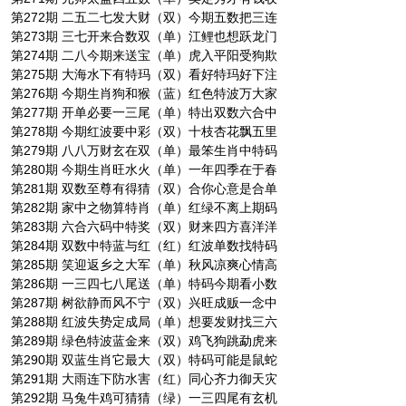
第272期 二五二七发大财（双）今期五数把三连
第273期 三七开来合数双（单）江鲤也想跃龙门
第274期 二八今期来送宝（单）虎入平阳受狗欺
第275期 大海水下有特玛（双）看好特玛好下注
第276期 今期生肖狗和猴（蓝）红色特波万大家
第277期 开单必要一三尾（单）特出双数六合中
第278期 今期红波要中彩（双）十枝杏花飘五里
第279期 八八万财玄在双（单）最笨生肖中特码
第280期 今期生肖旺水火（单）一年四季在于春
第281期 双数至尊有得猜（双）合你心意是合单
第282期 家中之物算特肖（单）红绿不离上期码
第283期 六合六码中特奖（双）财来四方喜洋洋
第284期 双数中特蓝与红（红）红波单数找特码
第285期 笑迎返乡之大军（单）秋风凉爽心情高
第286期 一三四七八尾送（单）特码今期看小数
第287期 树欲静而风不宁（双）兴旺成贩一念中
第288期 红波失势定成局（单）想要发财找三六
第289期 绿色特波蓝金来（双）鸡飞狗跳勐虎来
第290期 双蓝生肖它最大（双）特码可能是鼠蛇
第291期 大雨连下防水害（红）同心齐力御天灾
第292期 马兔牛鸡可猜猜（绿）一三四尾有玄机