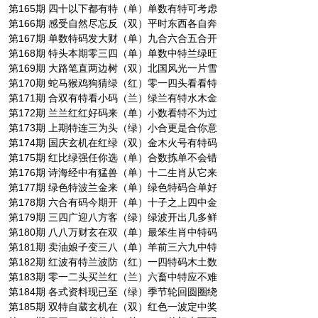
第165期 四十以下都有特（单）单数有特可考虑
第166期 感受自然尽忘反（双）平时东西各自奔
第167期 单数特码发大财（单）九合六合五合开
第168期 特头本期零三四（单）单数中特兰绿旺
第169期 大路笔直两边树（双）北国风光一片雪
第170期 蛇马猴鸡狗猜绿（红）零一四头看看特
第171期 合双有特看小码（兰）绿兰有特水木金
第172期 兰兰红红好码来（单）小数看特不为过
第173期 上期特连三为头（绿）小合更是合你意
第174期 国庆玄机在红绿（双）金木火号有特码
第175期 红比绿强任你选（单）合数拣单不会错
第176期 诗海经中有猛兽（单）十二生肖从它来
第177期 绿色特波兰金来（单）绿色特码合单好
第178期 六合有码今期开（单）十子之上四中金
第179期 三四广迎八方客（绿）绿波开出几多鲜
第180期 八八万财玄在双（单）最笨生肖中特码
第181期 卖油娘子变三八（单）羊前三六九中特
第182期 红波有特兰波防（红）一四特码木土数
第183期 零一二头买兰红（兰）六畜中特应不难
第184期 各式资料现已至（绿）季节轮回圆圈绕
第185期 双特自葳玄机在（双）红色一波定中奖