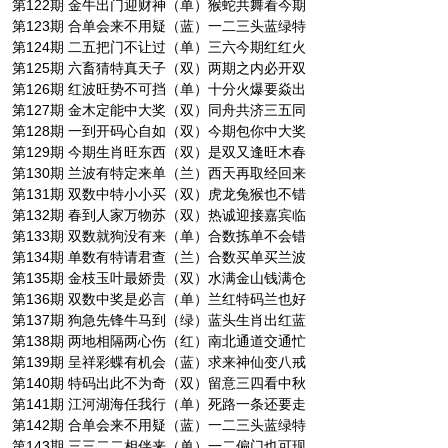
第122期 金牛出门迎财神（单）猴蛇共舞看今期
第123期 合单会来不用疑（蓝）一二三头蓝绿特
第124期 二五把门不让过（单）三六今期红红火
第125期 六畜猜特真天子（双）两期之内必开双
第126期 红波旺势不可挡（单）十分火爆要焱出
第127期 金木定能中大奖（双）同舟共济三五同
第128期 一到开码心自如（双）今期包你中大奖
第129期 今期生肖旺东西（双）是双又逢旺木春
第130期 兰波有特定来单（兰）西天再取经回来
第131期 双数中特小小买（双）虎龙兔猴也不错
第132期 春到人家万物苏（双）热诚迎接嘉宾临
第133期 双数就狗没有来（单）合数拣单不会错
第134期 单数有特请君查（兰）合数买单买兰波
第135期 金枝玉叶最娇贵（双）水满金山钱满仓
第136期 双数中奖是必言（单）兰红特码兰也好
第137期 狗急先锋牛马到（绿）蓝头生肖出红蓝
第138期 两地相隔两心伤（红）南北通道交通忙
第139期 呈祥彩蝶有机会（蓝）求来神仙变八戒
第140期 特码出此不为奇（双）留意三四看中秋
第141期 江河湖海任我行（单）死路一条还要走
第142期 合单会来不用疑（蓝）一二三头蓝绿特
第143期 三三二二相伴来（单）一二偏门也可现