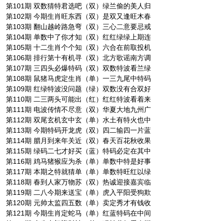
第101期 双数猜特君选吧（双）绿兰偷的美人归
第102期 今期生肖旺东西（双）是双又逢旺木春
第103期 翻山越岭路急弯（双）三心二意要忌戒
第104期 单数中了你才知（双）红红绿绿上期连
第105期 十二生肖个个知（双）六合在前取投机
第106期 排行第十有机寻（双）北方歌谣南方调
第107期 三四头必爆特码（双）双数特波看兰绿
第108期 鼠猪马虎定生肖（单）一三九尾中特码
第109期 红绿特波没问题（绿）双数没有合双好
第110期 二三两头可能出（红）红红特波看着来
第111期 电波传情不尽意（双）华夏大地九州广
第112期 双尾玄机玄中玄（单）水土有特火也中
第113期 今期特码开龙虎（双）四二输四一片蓝
第114期 腊月到来年关近（双）春天百花秋收果
第115期 绿码二七才好买（蓝）特码必定在其中
第116期 鸡马猪猴应为杀（单）单数中特是好事
第117期 本期之特就猜单（单）单数特旺红以绿
第118期 春到人家万物苏（双）热诚迎接嘉宾临
第119期 二八今期来送宝（单）虎入平阳受狗欺
第120期 元帅太监四五数（单）卖定秀才有钱收
第121期 今期生肖定蛇马（单）红蓝特码在中间