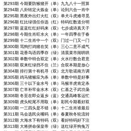
第293期 今期要防猴猪开（单）九九八十一照算
第294期 八卦转定火炼金（单）论到六合一肖中
第295期 黑夜外出灯火红（双）单犬斗虎难寻觅
第296期 红比绿强任你选（红）特码红数道分明
第297期 蓝蓝红红好码来（双）七步成诗真天子
第298期 今期生肖旺水火（单）一年四季在于春
第299期 十二生肖中一个（双）门过一门又一门
第300期 骂狗打鸡猪在笑（单）三心二意不成气
第301期 花香鸟语四季存（绿）清晨菜市闹哄哄
第302期 单数中特合双定（单）火水行数合君意
第303期 双来红绿挡不住（兰）合双本期是放心
第304期 排行第十有机寻（双）北方歌谣南方调
第305期 鸡马猪猴应为杀（单）单数中特是好事
第306期 三十以下金水号（单）马猴羊虎肯定杀
第307期 亡羊补牢金水木（双）仁基之子武功枭
第308期 冬至在即众返乡（蓝）交通高峰客运忙
第309期 虎头蛇尾不用取（单）彩民今期看好双
第310期 一三四头是不错（单）十二生肖谁最后
第311期 马会选民尖嘴码（单）春夏秋冬轮流转
第312期 大海水下有特码（双）看好特码好下注
第313期 大将拼命保皇帝（绿）送红绿开狗兔万